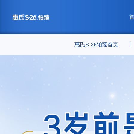
跳
转
Header
到
主
要
内
容
惠氏S-26铂臻首页