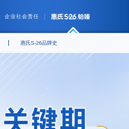
企业社会责任
惠氏®S-26®铂臻
惠氏S-26品牌史