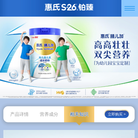
跳
Togg
转
navi
到
主
要
内
容
产品详情
营养成分
相关知识
立即购买 >