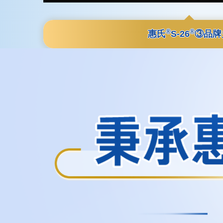
®
®
惠氏
S-26
③
品牌