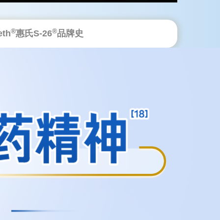
®
®
th
惠氏S-26
品牌史