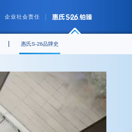
企业社会责任
惠氏®S-26®铂臻
惠氏S-26品牌史