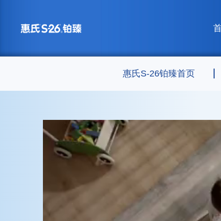
跳
转
Header
到
主
要
内
容
惠氏S-26铂臻首页