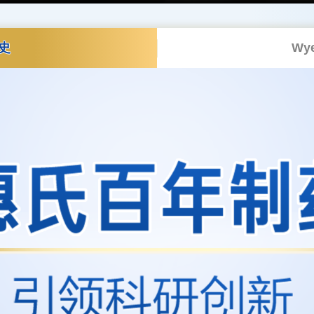
史
Wye