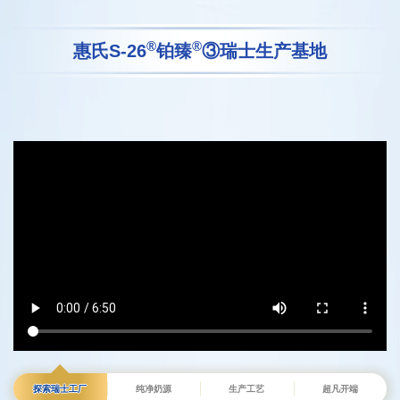
®
®
惠氏S-26
铂臻
③
瑞士生产基地
探索瑞士工厂
纯净奶源
生产工艺
超凡开端