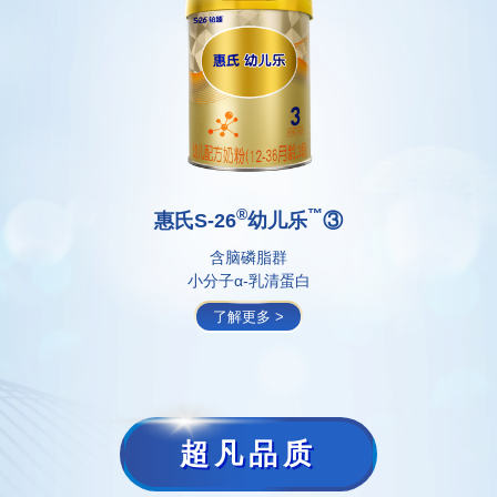
®
™
惠氏S-26
幼儿乐
③
含脑磷脂群
小分子α-乳清蛋白
了解更多 >
超凡品质