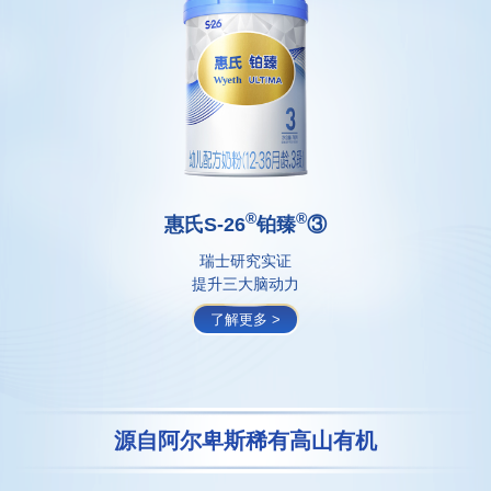
®
®
惠氏S-26
铂臻
③
瑞士研究实证
提升三大脑动力
了解更多 >
源自阿尔卑斯稀有高山有机