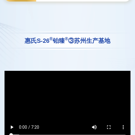
®
®
惠氏S-26
铂臻
③
苏州生产基地