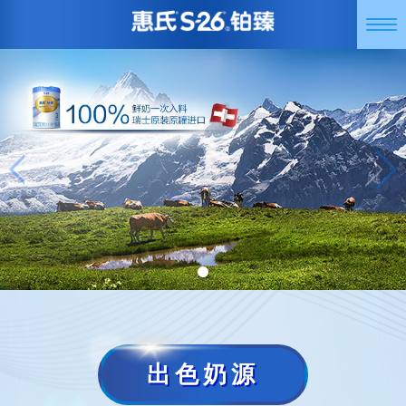
跳
Togg
转
navi
到
主
要
内
容
出色奶源