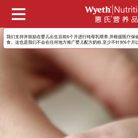
Skip
to
main
content
我们支持并鼓励在婴儿出生后前6个月进行纯母乳喂养,并根据医疗保
相关链接：
®
®
惠氏
S-26
3
启
食。这也是我们不会在任何地方推广婴儿配方奶粉,至少不针对6个月