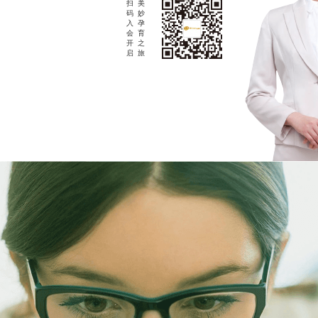
扫
美
码
妙
入
孕
会
育
开
之
启
旅