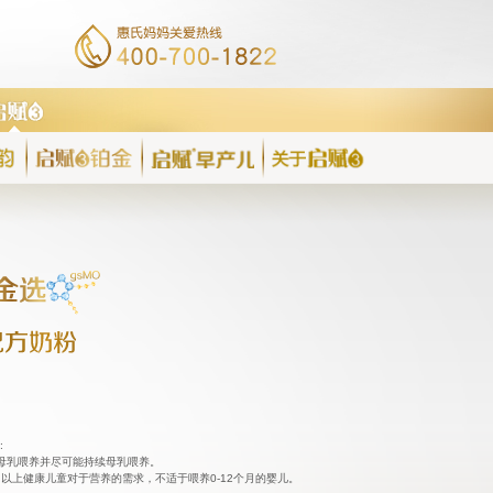
:
母乳喂养并尽可能持续母乳喂养。
岁以上健康儿童对于营养的需求，不适于喂养0-12个月的婴儿。