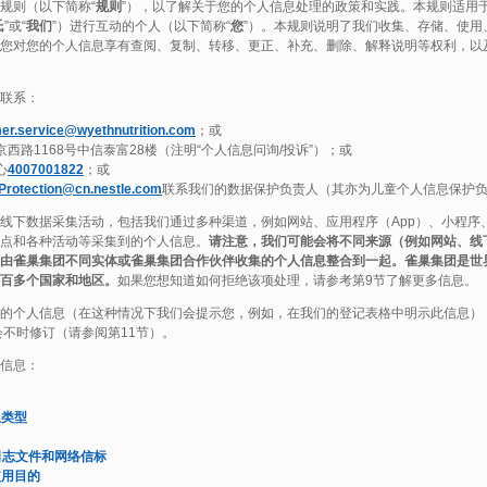
规则（以下简称“
规则
”），以了解关于您的个人信息处理的政策和实践。本规则适用
氏
”或“
我们
”）进行互动的个人（以下简称“
您
”）。本规则说明了我们收集、存储、使用
您对您的个人信息享有查阅、复制、转移、更正、补充、删除、解释说明等权利，以
联系：
er.service@wyethnutrition.com
；或
西路1168号中信泰富28楼（注明“个人信息问询/投诉”）；或
心
4007001822
；或
Protection@cn.nestle.com
联系我们的数据保护负责人（其亦为儿童个人信息保护
线下数据采集活动，包括我们通过多种渠道，例如网站、应用程序（App）、小程序
点和各种活动等采集到的个人信息。
请注意，我们可能会将不同来源（例如网站、线
由雀巢集团不同实体或雀巢集团合作伙伴收集的个人信息整合到一起。雀巢集团是世
百多个国家和地区。
如果您想知道如何拒绝该项处理，请参考第9节了解更多信息。
的个人信息（在这种情况下我们会提示您，例如，在我们的登记表格中明示此信息）
会不时修订（请参阅第11节）。
信息：
息类型
术，日志文件和网络信标
使用目的