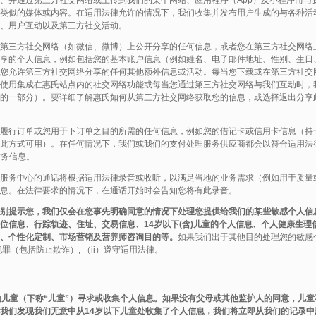
、并通过第三方社交网络或上传到我们的某个网站、应用程序（App）及小程序而与
类似的媒体或内容。在适用法律允许的情况下，我们收集并发布用户生成的与各种活
、用户互动以及第三方社交活动。
第三方社交网络（如微信、微博）上公开分享的任何信息，或者您在第三方社交网络
享的个人信息，例如包括您的基本账户信息（例如姓名、电子邮件地址、性别、生日
及您允许第三方社交网络分享的任何其他额外信息或活动。每当您下载或在第三方社交
使用集成在惠氏站点内的社交网络功能或每当您通过第三方社交网络与我们互动时，
的一部分）。要详细了解惠氏如何从第三方社交网络获取您的信息，或选择退出分享
履行订单或您用于下订单之目的所需的任何信息，例如您的借记卡或信用卡信息（持
此方式可用）。在任何情况下，我们或我们的支付处理服务供应商都会以符合适用法律
财务信息。
服务中心的通话将根据适用法律录音或收听，以满足当地的业务需求（例如用于质量
息。在法律要求的情况下，在通话开始时会告知您将有此录音。
别提示您，我们仅会在您事先明确同意的情况下处理您提供给我们的某些敏感个人信
位信息、行踪轨迹、住址、交易信息、14岁以下(含)儿童的个人信息、个人健康生理
、个性化定制、市场营销及营养师咨询目的等。
如果我们出于其他目的处理您的敏感
罪（包括防止欺诈）; （ii）遵守适用法律。
的儿童（下称“儿童”）寻求或收集个人信息。如果没有父母或其他监护人的同意，儿
我们发现我们无意中从14岁以下儿童处收集了个人信息，我们将立即从我们的记录