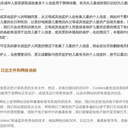
的未成年人那里获取或收集其个人信息用于营销传播。有关向儿童或经我们识别为儿
》
。
或其他监护人的明确同意，从父母或其他监护人处收集儿童的个人信息，例如对于婴
儿童的生日和性别，以更好地根据儿童情况向父母或其他监护人提供产品相关服务。
，我们只会在受到法律允许、父母或其他监护人同意或者保护儿童所必要的情况下收
的条款将适用于这些儿童个人信息，使其受到本规则的保护，在此情况下，本规则中的
信息”。
可证实的家长或监护人同意的情况下收集了儿童的个人信息，则会设法尽快删除相关
护人，当您需要访问、更正或删除与您所监护的儿童有关的个人信息时，您可以通过
技术，日志文件和网络信标
的网站放置在您计算机里的文本文件。然后，在每次随后的访问中，Cookies被发送回原
。它们被用于使网站正常运行，或使其运行得更有效率，以及向网站的所有者提供信息。
们还会在网站上使用网站信标和像素标签等其他同类技术。例如，我们向您发送的电子邮件
接，我们则会跟踪此次点击，帮助我们了解您的产品或服务偏好以便于我们主动改善
件中的透明图像。借助于电子邮件中的像素标签，我们能够获知电子邮件是否被打开
ookies”来涵盖所有类似的技术，例如网络信标SDK、日志文件、像素标签等等。请参阅
息的详情。