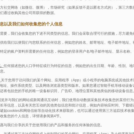
方社交网络（如微信、微博），市场研究（如果反馈不是以匿名方式的），第三方数
们通过收购其他公司而获得的数据。
人信息以及我们如何收集您的个人信息
需要，我们会收集您的下述不同类型的信息。我们会采取合理可行的措施，尽力避免
供给我们以便我们与您联系的任何信息，例如您的姓名、邮寄地址、电子邮件地址、
特定的账户资料所需要的任何信息，例如您的登录用户名/电子邮件地址、显示名称、
。
任何描述您的人口学特征或行为特征的信息，例如您的出生日期、年龄、性别、地
息。
。
关于您用于访问我们的某个网站、应用程序（App）或小程序的电脑系统或其他技
P地址、操作系统类型、以及网络浏览器类型和版本。如果您通过智能手机等移动设备
还将包括您的手机的唯一设备标识符、广告ID、地理位置和其他类似的移动设备信息
浏览并与我们的网站或新闻通讯互动时，我们使用自动数据采集技术收集您的某些行为
长等信息，以及有关您互动的其他类似信息和统计信息，例如内容响应时间、下载错
诸如cookies和网络信标等自动化技术来获取的，也可以通过使用第三方追踪技术收
收集您的个人信息，详情请参阅第4节。
愿与我们分享的关于您使用我们的产品和服务的任何体验的信息。