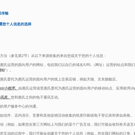
或传输
披露您个人信息的选择
方法（参见第2节）从以下来源收集的来自您或关于您的个人信息：
惠氏运营的面向用户的网站，包括我们以自己的域名/URL（网址）运营的站点和我
网站
”）。
惠氏委托为惠氏运营的面向用户的线上交易店铺，例如天猫、京东旗舰店。
p)/小程序。
由惠氏运营或受惠氏委托为惠氏运营的面向用户的移动站点、应用程序(Ap
讯息。
您和惠氏之间的电子通讯互动。
的用户服务中心的沟通。
如信件、店内演示、竞赛和其他促销活动收集的纸质印刷或电子登记表和类似表格。
动（例如，如果您在第三方网站上与我们的某个广告互动，我们可能会收到有关该互
您互动的过程中，我们可能会创建关于您的个人信息（例如，您在我们网站的订单、