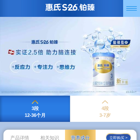
跳
Togg
转
navi
到
主
要
内
容
3段
4段
12-36个月
3-7岁
产品详情
相关知识
营养成分
立即购买 >