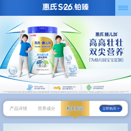
跳
Togg
转
navi
到
主
要
内
容
产品详情
营养成分
相关知识
立即购买 >