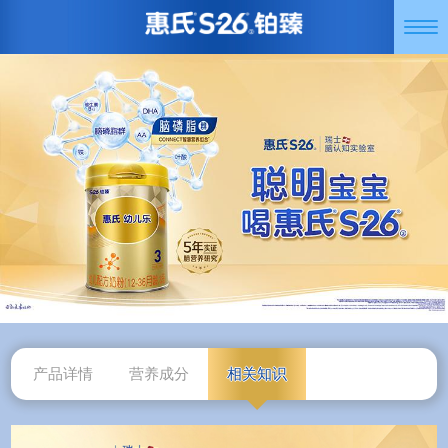
跳
Togg
转
navi
到
主
要
内
容
产品详情
营养成分
相关知识