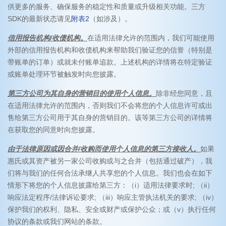
供更多的服务、确保服务的稳定性和质量或升级相关功能。三方
SDK的最新状态请见
附表2
（如涉及）。
信用报告机构/收债机构。
在适用法律允许的范围内，我们可能使用
外部的信用报告机构和收债机构来帮助我们验证您的信誉（特别是
带账单的订单）或就未付账单追款。上述机构的详情将在特定验证
或账单处理环节被触发时向您披露。
第三方公司为其自身的营销目的使用个人信息。
除非经您同意，且
在适用法律允许的范围内，否则我们不会将您的个人信息许可或出
售给第三方公司用于其自身的营销目的。该等第三方公司的详情将
在获取您的同意时向您披露。
由于法律原因或因合并/收购而使用个人信息的第三方接收人。
如果
惠氏或其资产被另一家公司收购或与之合并（包括通过破产），我
们将与我们的任何合法承继人共享您的个人信息。我们也会在如下
情形下将您的个人信息披露给第三方：（i）适用法律要求时; （ii）
响应法定程序/法律诉讼要求; （iii）响应主管执法机关的要求; （iv）
保护我们的权利、隐私、安全或财产或保护公众；或（v）执行任何
协议的条款或我们网站的条款。