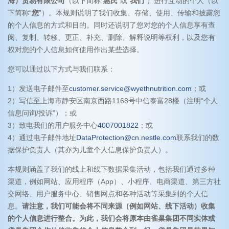
海）贸易有限公司
（以下简称“
惠氏
”或“
我们
”）进行互动的个人（以
下简称“
您
”）。本规则说明了我们收集、存储、使用、传输和披露您
的个人信息的方式和目的。同时还说明了您对您的个人信息享有查
阅、复制、转移、更正、补充、删除、解释说明等权利，以及您有
权对您的个人信息如何使用作出某些选择。
您可以通过以下方式与我们联系：
1）发送电子邮件至
customer.service@wyethnutrition.com
；或
2）写信至上海市静安区南京西路1168号中信泰富28楼（注明“个人
信息问询/投诉”）；或
3）致电我们的用户服务中心
4007001822
；或
4）通过电子邮件地址
DataProtection@cn.nestle.com
联系我们的数
据保护负责人（其亦为儿童个人信息保护负责人）。
本规则涵盖了我们的线上和线下数据采集活动，包括我们通过多种
渠道，例如网站、应用程序（App）、小程序、电商渠道、第三方社
交网络、用户服务中心、销售网点和各种活动等采集到的个人信
息。
请注意，我们可能会将不同来源（例如网站、线下活动）收集
的个人信息进行整合。为此，我们会将原本由雀巢集团不同实体或