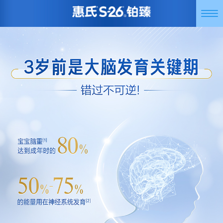
跳
Togg
转
navi
到
主
要
内
容