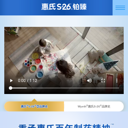
跳
Togg
转
navi
到
主
要
内
容
®
®
®
®
惠氏
S-26
③
品牌史
Wyeth
惠氏S-26
品牌史