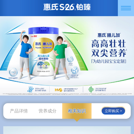
跳
Togg
转
navi
到
主
要
内
容
产品详情
营养成分
相关知识
立即购买 >