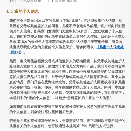
犯罪（包括防止欺诈）; （ii）遵守适用法律。
3. 儿童的个人信息
我们不会主动向14岁以下的儿童（下称“儿童”）寻求或收集个人信息。如
果没有父母或其他监护人的同意，儿童不应创建自己的用户账户或向我们提
供其个人信息。如果我们发现我们无意中从14岁以下儿童处收集了个人信
息，我们将立即从我们的记录中删除该名儿童的个人信息。我们还不会主动
从未满18岁的未成年人那里获取或收集其个人信息用于营销传播。有关向
儿童或经我们识别为儿童的个人信息保护，请参阅附表3
《儿童个人信息处
理规则》
。
然而，惠氏可能会根据父母或其他监护人的明确同意，从父母或其他监护人
处收集儿童的个人信息，例如对于婴幼儿配方奶粉产品，我们可能会向父母
或其他监护人收集儿童的生日和性别，以更好地根据儿童情况向父母或其他
监护人提供产品相关服务。对于经父母或其他监护人同意而收集儿童个人信
息的情况，我们只会在受到法律允许、父母或其他监护人同意或者保护儿童
所必要的情况下收集、使用、共享或披露这些儿童个人信息。同时，本规则
的条款将适用于这些儿童个人信息，使其受到本规则的保护，在此情况下，
本规则中的“您的个人信息”，将包括“您所监护的儿童的个人信息”。
如果我们发现在未事先获得可证实的家长或监护人同意的情况下收集了儿童
的个人信息，则会设法尽快删除相关数据。
若您是儿童的家长或其他监护人，当您需要访问、更正或删除与您所监护的
儿童有关的个人信息时，您可以通过本规则第9节中列明的方式进行。