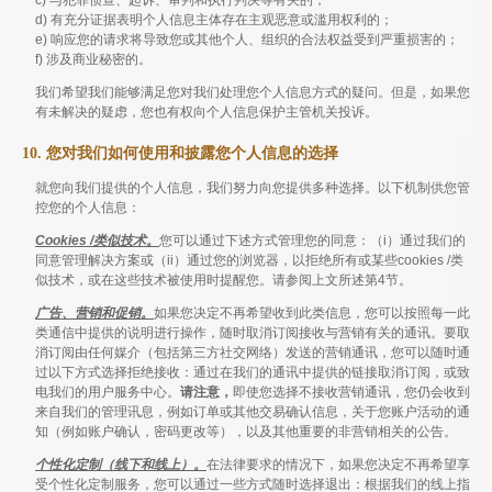
c) 与犯罪侦查、起诉、审判和执行判决等有关的；
d) 有充分证据表明个人信息主体存在主观恶意或滥用权利的；
e) 响应您的请求将导致您或其他个人、组织的合法权益受到严重损害的；
f) 涉及商业秘密的。
我们希望我们能够满足您对我们处理您个人信息方式的疑问。但是，如果您
有未解决的疑虑，您也有权向个人信息保护主管机关投诉。
10. 您对我们如何使用和披露您个人信息的选择
就您向我们提供的个人信息，我们努力向您提供多种选择。以下机制供您管
控您的个人信息：
Cookies /类似技术。
您可以通过下述方式管理您的同意：（i）通过我们的
同意管理解决方案或（ii）通过您的浏览器，以拒绝所有或某些cookies /类
似技术，或在这些技术被使用时提醒您。请参阅上文所述第4节。
广告、营销和促销。
如果您决定不再希望收到此类信息，您可以按照每一此
类通信中提供的说明进行操作，随时取消订阅接收与营销有关的通讯。要取
消订阅由任何媒介（包括第三方社交网络）发送的营销通讯，您可以随时通
过以下方式选择拒绝接收：通过在我们的通讯中提供的链接取消订阅，或致
电我们的用户服务中心。
请注意，
即使您选择不接收营销通讯，您仍会收到
来自我们的管理讯息，例如订单或其他交易确认信息，关于您账户活动的通
知（例如账户确认，密码更改等），以及其他重要的非营销相关的公告。
个性化定制（线下和线上）。
在法律要求的情况下，如果您决定不再希望享
受个性化定制服务，您可以通过一些方式随时选择退出：根据我们的线上指