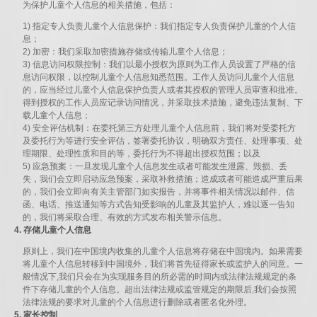
为保护儿童个人信息的相关措施，包括：
1) 指定专人负责儿童个人信息保护：我们指定专人负责保护儿童的个人信
息；
2) 加密：我们采取加密措施存储或传输儿童个人信息；
3) 信息访问权限控制：我们以最小授权为原则为工作人员设置了严格的信
息访问权限，以控制儿童个人信息知悉范围。工作人员访问儿童个人信息
的，应当经过儿童个人信息保护负责人或者其授权的管理人员审查和批准。
得到授权的工作人员应记录访问情况，并采取技术措施，避免违法复制、下
载儿童个人信息；
4) 安全评估机制：在委托第三方处理儿童个人信息前，我们将对受委托方
及委托行为等进行安全评估，签署委托协议，明确双方责任、处理事项、处
理期限、处理性质和目的等，委托行为不得超出授权范围；以及
5) 应急预案：一旦发现儿童个人信息发生或者可能发生泄露、毁损、丢
失，我们会立即启动应急预案，采取补救措施；造成或者可能造成严重后果
的，我们会立即向有关主管部门如实报告，并将事件相关情况以邮件、信
函、电话、推送通知等方式告知受影响的儿童及其监护人，难以逐一告知
的，我们将采取合理、有效的方式发布相关警示信息。
4. 存储儿童个人信息
原则上，我们在中国境内收集的儿童个人信息将存储在中国境内。如果需要
将儿童个人信息转移到中国境外，我们将首先征得家长或监护人的同意。一
般情况下,我们只会在为实现服务目的所必需的时间内或法律法规规定的条
件下存储儿童的个人信息。超出法律法规或监管规定的期限后,我们会按照
法律法规的要求对儿童的个人信息进行删除或者匿名化外理。
5. 家长控制