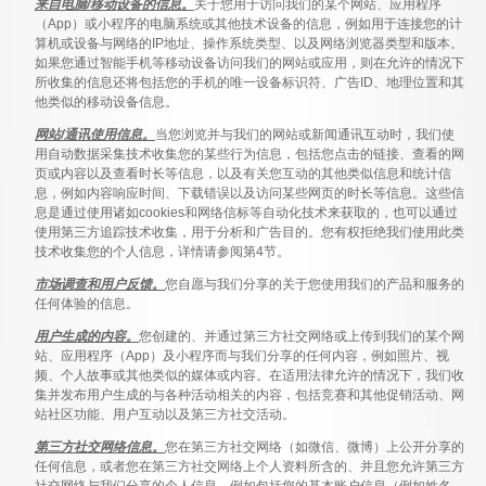
来自电脑/移动设备的信息。
关于您用于访问我们的某个网站、应用程序
（App）或小程序的电脑系统或其他技术设备的信息，例如用于连接您的计
算机或设备与网络的IP地址、操作系统类型、以及网络浏览器类型和版本。
如果您通过智能手机等移动设备访问我们的网站或应用，则在允许的情况下
所收集的信息还将包括您的手机的唯一设备标识符、广告ID、地理位置和其
他类似的移动设备信息。
网站/通讯使用信息。
当您浏览并与我们的网站或新闻通讯互动时，我们使
用自动数据采集技术收集您的某些行为信息，包括您点击的链接、查看的网
页或内容以及查看时长等信息，以及有关您互动的其他类似信息和统计信
息，例如内容响应时间、下载错误以及访问某些网页的时长等信息。这些信
息是通过使用诸如cookies和网络信标等自动化技术来获取的，也可以通过
使用第三方追踪技术收集，用于分析和广告目的。您有权拒绝我们使用此类
技术收集您的个人信息，详情请参阅第4节。
市场调查和用户反馈。
您自愿与我们分享的关于您使用我们的产品和服务的
任何体验的信息。
用户生成的内容。
您创建的、并通过第三方社交网络或上传到我们的某个网
站、应用程序（App）及小程序而与我们分享的任何内容，例如照片、视
频、个人故事或其他类似的媒体或内容。在适用法律允许的情况下，我们收
集并发布用户生成的与各种活动相关的内容，包括竞赛和其他促销活动、网
站社区功能、用户互动以及第三方社交活动。
第三方社交网络信息。
您在第三方社交网络（如微信、微博）上公开分享的
任何信息，或者您在第三方社交网络上个人资料所含的、并且您允许第三方