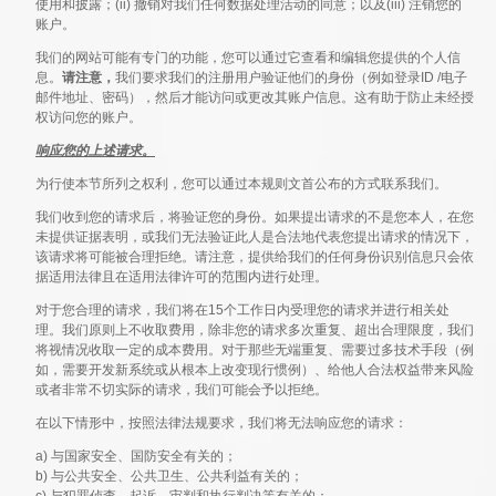
使用和披露；(ii) 撤销对我们任何数据处理活动的同意；以及(iii) 注销您的
账户。
我们的网站可能有专门的功能，您可以通过它查看和编辑您提供的个人信
息。
请注意，
我们要求我们的注册用户验证他们的身份（例如登录ID /电子
邮件地址、密码），然后才能访问或更改其账户信息。这有助于防止未经授
权访问您的账户。
响应您的上述请求。
为行使本节所列之权利，您可以通过本规则文首公布的方式联系我们。
我们收到您的请求后，将验证您的身份。如果提出请求的不是您本人，在您
未提供证据表明，或我们无法验证此人是合法地代表您提出请求的情况下，
该请求将可能被合理拒绝。请注意，提供给我们的任何身份识别信息只会依
据适用法律且在适用法律许可的范围内进行处理。
对于您合理的请求，我们将在15个工作日内受理您的请求并进行相关处
理。我们原则上不收取费用，除非您的请求多次重复、超出合理限度，我们
将视情况收取一定的成本费用。对于那些无端重复、需要过多技术手段（例
如，需要开发新系统或从根本上改变现行惯例）、给他人合法权益带来风险
或者非常不切实际的请求，我们可能会予以拒绝。
在以下情形中，按照法律法规要求，我们将无法响应您的请求：
a) 与国家安全、国防安全有关的；
b) 与公共安全、公共卫生、公共利益有关的；