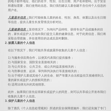
的电子邮件地址、他们的名字、性别、出生日期、用户名和密码。出于安全
和通知需要，我们使用此信息。我们强烈建议儿童创建不含任何个人信息的
用户名。
儿童基本信息：
我们可能收集儿童的姓名、性别、身高、体重以及出生日期
等信息，提供儿童生长发育情况分析对比。
儿童健康信息：
某些情况下，为询问产品特性、获得专业产品或服务的目
的，家长或监护人主动向我们提交儿童的健康信息。对于此类信息，我们将
采取合理措施，并在使用目的达成后及时删除。
2. 披露儿童的个人信息
在以下情况下，我们可能共享或披露所收集的儿童个人信息：
1) 与服务供应商合作，以便其代表我们提供服务；
2) 与国家安全、国防安全直接相关的；
3) 与公共安全、公共卫生、或公共利益直接相关的；
4) 与刑事侦查、起诉、审判和判决执行等直接相关的；
5) 出于维护儿童或其他个人的生命、财产等重大合法权益但又很难得到儿
童的家长或监护人的授权同意的；
6) 适用法律允许的其他情形。
此外，如果我们首先征得家长或监护人的同意，则可以共享或公开发布我们
收集的儿童个人信息。
3. 保护儿童的个人信息
除了惠氏《个人信息处理规则》所述的安全保障措施外，我们还实施了专门