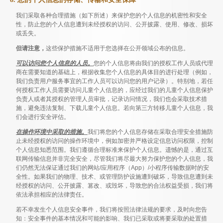
我们采取各种合理措施（如下所述）来保护您的个人信息的机密性和安全
性，防止您的个人信息遭到未经授权的访问、公开披露、使用、修改、损坏
或丢失。
但请注意，
这些保护措施不适用于您选择在公开领域公布的信息。
可以访问您个人信息的人员。
您的个人信息将由我们的授权工作人员或代理
商在需要知道的基础上，根据收集您个人信息的具体目的进行处理（例如，
我们负责用户服务事宜的工作人员可以访问您的用户记录）。特别地，若任
何授权工作人员需要访问儿童个人信息的，应经过我们的儿童个人信息保护
负责人或者其授权的管理人员审批，记录访问情况，我们也会采取技术措
施，避免违法复制、下载儿童个人信息。若向第三方转移儿童个人信息，我
们会进行安全评估。
在操作环境中采取的措施。
我们将您的个人信息存储在采取合理安全措施防
止未经授权的访问的操作环境中，例如加密并严格设定信息访问权限，控制
个人信息知悉范围。我们遵循合理标准来保护个人信息。遗憾的是，通过互
联网传输信息并非完全安全，尽管我们将尽最大努力保护您的个人信息，我
们仍然无法保证通过我们的网站/应用程序（App）/小程序传输数据时的安
全性。如果我们的物理、技术、或管理防护设施遭到破坏，导致信息遭到未
经授权的访问、公开披露、篡改、或毁坏，导致您的合法权益受损，我们将
依法承担相应的法律责任。
若不幸发生个人信息安全事件，我们将按照法律法规的要求，及时向您告
知：安全事件的基本情况和可能的影响、我们已采取或将要采取的处置措