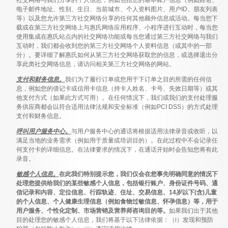
社交网络与我们分享的个人信息，例如包括您的基本账户信息（例如姓名、
电子邮件地址、性别、生日、当前城市、个人资料图片、用户ID、朋友列表
等）以及您允许第三方社交网络分享的任何其他额外信息或活动。每当您下
载或在第三方社交网络上与惠氏网络应用程序、小程序进行互动时，每当您
使用集成在惠氏站点内的社交网络功能或每当您通过第三方社交网络与我们
互动时，我们都会收到您的第三方社交网络个人资料信息（或其中的一部
分）。要详细了解惠氏如何从第三方社交网络获取您的信息，或选择退出分
享此类社交网络信息，请访问相关第三方社交网络的网站。
支付和财务信息。
我们为了履行订单或您用于下订单之目的所需的任何信
息，例如您的借记卡或信用卡信息（持卡人姓名、卡号、失效日期等）或其
他支付方式（如果此方式可用）。在任何情况下，我们或我们的支付处理服
务供应商都会以符合适用法律法规和安全标准（例如PCI DSS）的方式处理
支付和财务信息。
呼叫用户服务中心。
与用户服务中心的通话将根据适用法律录音或收听，以
满足当地的业务需求（例如用于质量或培训目的）。在此过程中不会记录任
何支付卡的详细信息。在法律要求的情况下，在通话开始时会告知您将有此
录音。
敏感个人信息。
在此我们特别提示您，我们仅会在您事先明确同意的情况下
处理您提供给我们的某些敏感个人信息，包括银行账户、身份证件号码、通
信记录和内容、定位信息、行踪轨迹、住址、交易信息、14岁以下(含)儿童
的个人信息、个人健康生理信息（例如食物过敏信息、怀孕信息）等，用于
用户服务、个性化定制、市场营销及营养师咨询目的等。
如果我们出于其他
目的处理您的敏感个人信息，我们将基于以下法律依据：（i）发现和预防