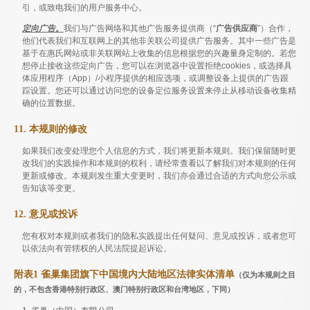
引，或致电我们的用户服务中心。
定向广告。
我们与广告网络和其他广告服务提供商（“
广告供应商
”）合作，
他们代表我们和互联网上的其他非关联公司提供广告服务。其中一些广告是
基于在惠氏网站或非关联网站上收集的信息根据您的兴趣量身定制的。若您
想停止接收这些定向广告，您可以在浏览器中设置拒绝cookies，或选择具
体应用程序（App）/小程序提供的相应选项，或调整设备上提供的广告跟
踪设置。您还可以通过访问您的设备定位服务设置来停止从移动设备收集精
确的位置数据。
11. 本规则的修改
如果我们改变处理您个人信息的方式，我们将更新本规则。我们保留随时更
改我们的实践操作和本规则的权利，请经常查看以了解我们对本规则的任何
更新或修改。本规则发生重大变更时，我们亦会通过合适的方式向您公示或
告知该等变更。
12. 意见或投诉
您有权对本规则或者我们的隐私实践提出任何疑问、意见或投诉，或者您可
以依法向有管辖权的人民法院提起诉讼。
附表1 雀巢集团旗下中国境内大陆地区法律实体清单
（仅为本规则之目
的，不包含香港特别行政区、澳门特别行政区和台湾地区，下同）