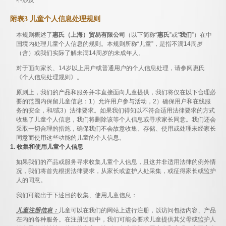
不涉及
附表3 儿童个人信息处理规则
本规则概述了
惠氏（上海）贸易有限公司
（以下简称“
惠氏
”或“
我们
”）在中
国境内处理儿童个人信息的规则。本规则所称“儿童”，是指不满14周岁
（含）或我们实际了解未满14周岁的未成年人。
对于面向家长、14岁以上用户或普通用户的个人信息处理，请参阅惠氏
《个人信息处理规则》。
原则上，我们的产品和服务并非直接面向儿童提供，我们将仅在以下合理必
要的范围内保留儿童信息：1）允许用户参与活动，2）确保用户和在线服
务的安全，和/或3）法律要求。如果我们得知以不符合适用法律要求的方式
收集了儿童个人信息，我们将删除该等个人信息或寻求家长同意。我们还会
采取一切合理的措施，确保我们不会故意收集、存储、使用或处理未经家长
同意而使用这些功能的儿童的个人信息。
1. 收集和使用儿童个人信息
如果我们的产品或服务寻求收集儿童个人信息，且这并非适用法律的例外情
况，我们将首先根据法律要求，从家长或监护人处采集，或征得家长或监护
人的同意。
我们可能出于下述目的收集、使用儿童信息：
儿童注册信息：
儿童可以在我们的网站上进行注册，以访问包括内容、产品
在内的各种服务。在注册过程中，我们可能会要求儿童提供其父母或监护人