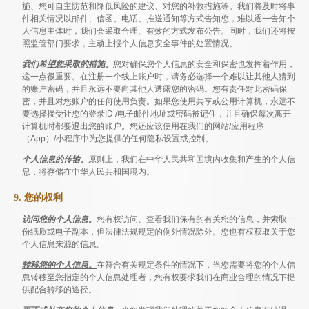
施、您可自主防范和降低风险的建议、对您的补救措施等。我们将及时将事
件相关情况以邮件、信函、电话、推送通知等方式告知您，难以逐一告知个
人信息主体时，我们会采取合理、有效的方式发布公告。同时，我们还将按
照监管部门要求，主动上报个人信息安全事件的处置情况。
我们希望您采取的措施。
您对确保您个人信息的安全和保密也发挥着作用，
这一点很重要。在注册一个线上账户时，请务必选择一个难以让其他人猜到
的账户密码，并且永远不要向其他人透露您的密码。您有责任对此密码保
密，并且对您账户的任何使用负责。如果您使用共享或公用计算机，永远不
要选择接受让您的登录ID /电子邮件地址或密码被记住，并且确保每次离开
计算机时都要退出您的账户。您还应该使用在我们的网站/应用程序
（App）/小程序中为您提供的任何隐私设置或控制。
个人信息的传输。
原则上，我们在中华人民共和国境内收集和产生的个人信
息，将存储在中华人民共和国境内。
9. 您的权利
访问您的个人信息。
您有权访问、查看我们保有的有关您的信息，并索取一
份纸质或电子副本，但法律法规规定的例外情况除外。您也有权获取关于您
个人信息来源的信息。
转移您的个人信息。
在符合有关规定条件的情况下，当您需要将您的个人信
息转移至您指定的个人信息处理者，您有权要求我们在商业合理的情况下提
供配合转移的途径。