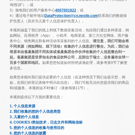
询/投诉”）；或
3）致电我们的用户服务中心
4007001822
；或
4）通过电子邮件地址
DataProtection@cn.nestle.com
联系我们的数据保
护负责人（其亦为儿童个人信息保护负责人）。
本规则涵盖了我们的线上和线下数据采集活动，包括我们通过多种渠道，例
如网站、应用程序（App）、小程序、电商渠道、第三方社交网络、用户服
务中心、销售网点和各种活动等采集到的个人信息。
请注意，我们可能会将
不同来源（例如网站、线下活动）收集的个人信息进行整合。为此，我们会
将原本由雀巢集团不同实体或雀巢集团合作伙伴收集的个人信息整合到一
起。雀巢集团是世界知名的食品饮料公司，总部位于瑞士，业务遍布全球一
百多个国家和地区。
如果您想知道如何拒绝该项处理，请参考第9节了解更
多信息。
如果您未能向我们提供必要的个人信息（在这种情况下我们会提示您，例
如，在我们的登记表格中明示此信息），我们可能无法向您提供我们的商品
和/或服务。本规则会不时修订（请参阅第11节）。
本规则提供以下方面的重要信息：
1. 个人信息来源
2. 我们收集的您的个人信息类型
3. 儿童的个人信息
4. COOKIES /类似技术，日志文件和网络信标
5. 您的个人信息的收集与使用目的
6. 您的个人信息的披露