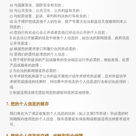
a) 与国家安全、国防安全有关的；
b) 与公共安全、公共卫生、公共利益有关的；
c) 与犯罪侦查、起诉、审判和判决执行等有关的；
d) 出于维护您或其他个人的生命、财产等重大合法权益但又很难得到本人
同意的；
e) 您自行向社会公众公开或者其他已经合法公开的个人信息；
f) 从合法公开披露的信息中收集个人信息的，如合法的新闻报道、政府信息
公开等渠道；
g) 根据您的要求签订和履行合同所必需的；
h) 受我们的委托处理您的个人信息；
i) 用于维护所提供的产品或服务的安全稳定运行所必需的，例如发现、处置
产品或服务的故障；
j) 为合法的新闻报道所必需的；
k) 学术研究机构基于公共利益开展统计或学术研究所必要，且对外提供学
术研究或描述的结果时，对结果中所包含的个人信息进行去标识化处理的；
或
l) 依据适用法律无需征得您的授权同意的其他情形。
7. 您的个人信息的留存
我们将在为了满足收集您个人信息的目的（如上文第5节所述）所必需的时
间期限内使用您的个人信息，除非需要延长保留期或根据适用法律要求或许
可。
8. 您的个人信息的存储、传输和安全保障