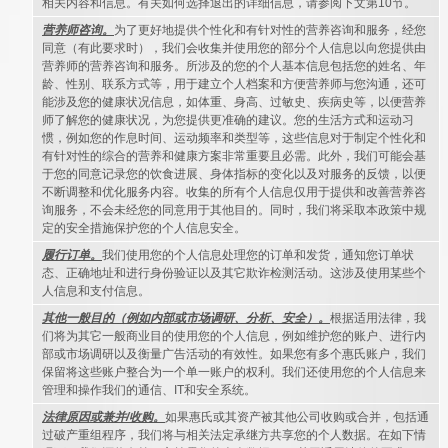
相关内容和信息。有关如何选择退出的详细信息，请参阅下文第10节。
营养师咨询。
为了更好地提供个性化和有针对性的营养咨询和服务，经您
同意（有此要求时），我们会收集并使用您的部分个人信息以向您提供由
营养师的营养咨询和服务。所涉及的您的个人基本信息包括您的姓名、年
龄、性别、联系方式等，用于建立个人档案和方便营养师与您沟通，还可
能涉及您的健康状况信息，如体重、身高、过敏史、疾病史等，以便营养
师了解您的健康状况，为您提供更准确的建议。您的生活方式和运动习
惯，例如您的作息时间、运动频率和类型等，这些信息对于制定个性化和
有针对性的综合的营养和健康方案非常重要且必需。此外，我们可能会基
于您的同意记录您的饮食进展、身体指标的变化以及对服务的反馈，以便
不断调整和优化服务内容。收集的所有个人信息仅用于提供和改善营养咨
询服务，不会未经您的同意用于其他目的。同时，我们将采取本政策中规
定的安全措施保护您的个人信息安全。
履行订单。
我们使用您的个人信息处理您的订单和发货，通知您订单状
态、正确地址和进行身份验证以及其它欺诈检测活动。这涉及使用某些个
人信息和支付信息。
其他一般目的（例如内部或市场调研、分析、安全）。
根据适用法律，我
们将为其它一般商业目的使用您的个人信息，例如维护您的账户、进行内
部或市场调研以及衡量广告活动的有效性。如果您有多个惠氏账户，我们
保留将这些账户整合为一个单一账户的权利。我们还使用您的个人信息来
管理和操作我们的通信、IT和安全系统。
法律原因或兼并/收购。
如果惠氏或其资产被其他公司收购或合并，包括通
过破产重组程序，我们将与相关法定承继方共享您的个人数据。在如下情