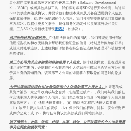
者小程序需要集成第三方的软件开发工具包（Software Development
Kit，“SDK”）或者其他类似工具。我们将对该等SDK进行安全检测，与这些
SDK的供应商达成协议，并要求他们根据本规则及其各自适用的个人信息
保护政策使用、处理和保护您的个人信息。我们可能需要调整我们集成的第
三方SDK，以提供更多的服务、确保服务的稳定性和质量或升级相关功
能。三方SDK的最新状态请见
附表2
（如涉及）。
信用报告机构/收债机构。
在适用法律允许的范围内，我们可能使用外部的
信用报告机构和收债机构来帮助我们验证您的信誉（特别是带账单的订单）
或就未付账单追款。上述机构的详情将在特定验证或账单处理环节被触发时
向您披露。
第三方公司为其自身的营销目的使用个人信息。
除非经您同意，且在适用法
律允许的范围内，否则我们不会将您的个人信息许可或出售给第三方公司用
于其自身的营销目的。该等第三方公司的详情将在获取您的同意时向您披
露。
由于法律原因或因合并/收购而使用个人信息的第三方接收人。
如果惠氏或
其资产被另一家公司收购或与之合并（包括通过破产），我们将与我们的任
何合法承继人共享您的个人信息。我们也会在如下情形下将您的个人信息披
露给第三方：（i）适用法律要求时; （ii）响应法定程序/法律诉讼要求;
（iii）响应主管执法机关的要求; （iv）保护我们的权利、隐私、安全或财产
或保护公众；或（v）执行任何协议的条款或我们网站的条款。
以下情形中，收集、使用、处理、共享、转让、公开披露您的个人信息无需
事先征得您的授权同意：