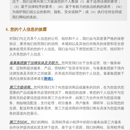
况下，我们还将向第三方披露您的个人数据（i）基于适用法律的要求；
（ii）基于法律程序的要求；（iii）基于有权力的执法机构的请求；（iv）
为保护我们或公众的权利、隐私、安全或财产；或（v）执行任何合同或
我们网站的条款。
6. 您的个人信息的披露
对我们与之共享个人信息的公司、组织和个人，我们会与其签署严格的保密
协议，要求他们按照我们的说明、本规则以及其他任何相关的保密和安全措
施来处理共享的您的个人信息。我们会与以下类型的第三方公司、组织和个
人共享您的个人信息：
雀巢集团旗下法律实体及关联方。
您同意我们出于业务运营、统一服务标
准、定制和提供服务、产品、营销和广告宣传等目的，与雀巢集团旗下境内
法律实体及关联方之间披露、共享或共同处理您的个人信息。雀巢集团旗下
境内法律实体清单请见
附表1
。
第三方提供商。
您同意我们为了向您提供商品或服务的目的，在为您提供您
需要的产品或服务所必需的情况下，根据您的选择，将您的个人信息中与交
易有关的必要信息提供给第三方合作伙伴，由第三方合作伙伴为您提供服
务。例如物流配送，支付处理，积分服务，用户服务、调研等，以实现您的
交易、配送和售后服务需求。第三方提供商的详情我们将在具体为您提供服
务的渠道向您展示。
第三方SDK。
我们的网站、应用程序或小程序中的部分服务由第三方服务
合作伙伴提供或在其支持下提供。基于这个原因，我们的网站、应用程序或