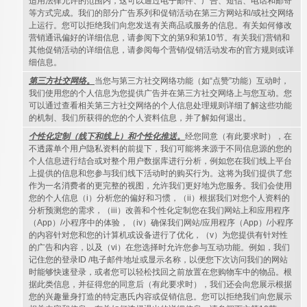
适用法律允许的范围内，这可以通过电子邮件、广告、短信、电话和邮寄
等方式完成。我们的部分广告系列和促销活动在第三方网站和/或社交网络
上运行。您可以拒绝我们向您发送有关商品或服务的信息。有关如何修改
营销通讯偏好的详细信息，请参阅下文的第9和第10节。有关我们营销和
其他促销活动的详细信息，请参阅每个营销/促销活动发布的官方规则或详
细信息。
第三方社交网络。
当您与第三方社交网络功能（如“点赞”功能）互动时，
我们使用您的个人信息为您提供广告并在第三方社交网络上与您互动。您
可以通过查看相关第三方社交网络的个人信息处理规则详细了解这些功能
的机制、我们所获得的您的个人资料信息，并了解如何退出。
个性化定制（线下和线上）和个性化推送。
经您同意（有此要求时），在
不透露单个用户隐私资料的前提下，我们可能将来源于不同信息源的您的
个人信息进行结合或对整个用户数据库进行分析，例如您在我们线上平台
上提供的信息和您参与我们线下活动时的购买行为。这将为我们提供了您
作为一名消费者的更完整的视图，允许我们更好地为您服务。我们会使用
您的个人信息（i）分析您的偏好和习惯，（ii）根据我们对您个人资料的
分析预测您的需求，（iii）改善和个性化定制您在我们网站上和应用程序
（App）/小程序中的体验，（iv）确保我们网站/应用程序（App）/小程序
的内容针对您和您的计算机或设备进行了优化，（v）为您提供有针对性
的广告和内容，以及（vi）在您选择时允许您参与互动功能。例如，我们
记住您的登录ID /电子邮件地址或显示名称，以便您下次访问我们的网站
时能够快速登录，或者您可以轻松找回之前放置在您购物车中的物品。根
据此类信息，并征得您的同意后（有此要求时），我们还会向您展示根据
您的兴趣量身打造的特定惠氏内容或促销信息。您可以拒绝我们向您展示