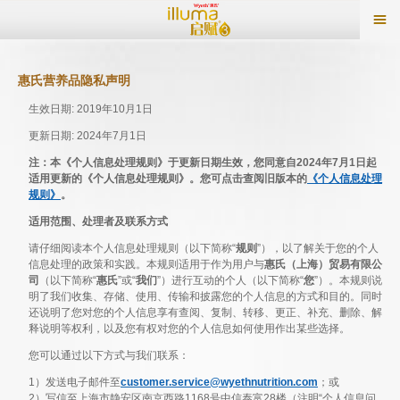
惠氏营养品隐私声明
生效日期: 2019年10月1日
更新日期: 2024年7月1日
注：本《个人信息处理规则》于更新日期生效，您同意自2024年7月1日起
适用更新的《个人信息处理规则》。您可点击查阅旧版本的
《个人信息处理
规则》
。
适用范围、处理者及联系方式
请仔细阅读本个人信息处理规则（以下简称“
规则
”），以了解关于您的个人
信息处理的政策和实践。本规则适用于作为用户与
惠氏（上海）贸易有限公
司
（以下简称“
惠氏
”或“
我们
”）进行互动的个人（以下简称“
您
”）。本规则说
明了我们收集、存储、使用、传输和披露您的个人信息的方式和目的。同时
还说明了您对您的个人信息享有查阅、复制、转移、更正、补充、删除、解
释说明等权利，以及您有权对您的个人信息如何使用作出某些选择。
您可以通过以下方式与我们联系：
1）发送电子邮件至
customer.service@wyethnutrition.com
；或
2）写信至上海市静安区南京西路1168号中信泰富28楼（注明“个人信息问