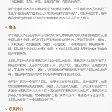
（包括披露、复制、传送、出版或广播）您提供的内容。
请注意惠氏营养品可自由决定是否使用该等内容，并且惠氏营养品可能已开
发出了相似的内容或者已从其它资源获得了该等内容，在这种情况下，该等
内容中所包含的所有知识产权仍由惠氏营养品及其许可人所有。
4. 责任
尽管惠氏营养品会尽所有合理努力以保证本网站所发布资料的准确性以及避
免网站服务中断，但我们不对可能给您造成损失的，无论直接损失（例如，
计算机失灵）或间接损失（例如，利润损失），不准确信息、网站服务中
断、网站服务中止或其他事件负责。任何对本网站所发布资料的信任均由您
自身承担风险。
本网站可能包含连接惠氏营养品以外网站的链接。惠氏营养品对该等第三方
网站没有控制，无必要对其进行认可，并且对其，包括其内容、正确性或功
能，不承担任何责任。因此，我们请求您仔细阅读该等第三方网站的法律声
明，包括保持您自身随时知晓该等声明内容的任何变动。
您可能在运营一个第三方网站并希望将其链接到本网站。这种情况下，如果
您仅使用本网站主页的网址（例如，无其他深入链接），并且未以任何方式
表示您与惠氏营养品具有关联关系或得到了惠氏营养品的认可，惠氏营养品
并不反对此种链接。您不得使用“ 分幅 ”或类似操作，并且必须保证连接至
本网站的链接在一个新窗口中打开。
5. 联系我们